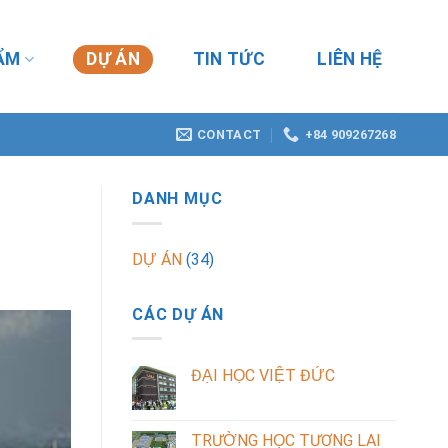
ẨM
DỰ ÁN
TIN TỨC
LIÊN HỆ
CONTACT
+84 909267268
DANH MỤC
DỰ ÁN
(34)
CÁC DỰ ÁN
ĐẠI HỌC VIỆT ĐỨC
TRƯỜNG HỌC TƯƠNG LAI