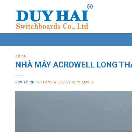
Skip
to
content
DỰ ÁN
NHÀ MÁY ACROWELL LONG T
POSTED ON
14 THÁNG 4, 2023
BY
DUYHAIVN59