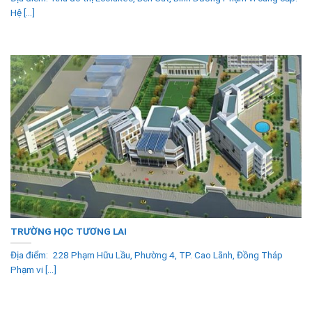
Hệ [...]
TRƯỜNG HỌC TƯƠNG LAI
Địa điểm: 228 Phạm Hữu Lầu, Phường 4, TP. Cao Lãnh, Đồng Tháp
Phạm vi [...]