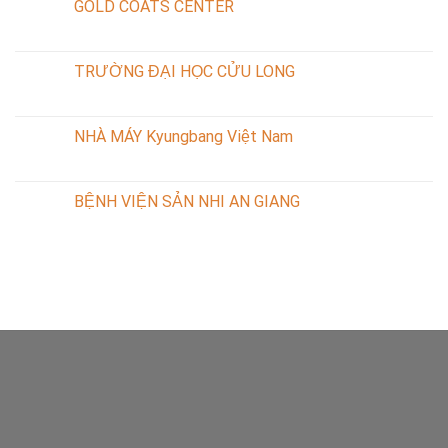
GOLD COATS CENTER
TRƯỜNG ĐẠI HỌC CỬU LONG
NHÀ MÁY Kyungbang Việt Nam
BỆNH VIỆN SẢN NHI AN GIANG